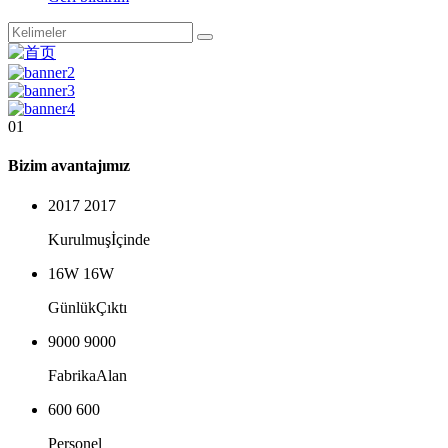
01
Bizim avantajımız
2017
2017
Kurulmuş
İçinde
16W
16W
Günlük
Çıktı
9000
9000
Fabrika
Alan
600
600
Personel