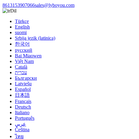
8613153907066
sales@lyboyou.com
Dil
Türkçe
English
suomi
Srbija jezik (latinica)
한국어
русский
Bai Miaowen
Việt Nam
Català
עברית
Български
Latviešu
Español
日本語
Français
Deutsch
Italiano
Português
عربي
Čeština
ไทย