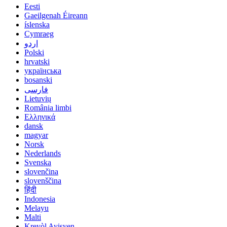
Eesti
Gaeilgenah Éireann
íslenska
Cymraeg
اردو
Polski
hrvatski
українська
bosanski
فارسی
Lietuvių
România limbi
Ελληνικά
dansk
magyar
Norsk
Nederlands
Svenska
slovenčina
slovenščina
हिंदी
Indonesia
Melayu
Malti
Kreyòl Ayisyen