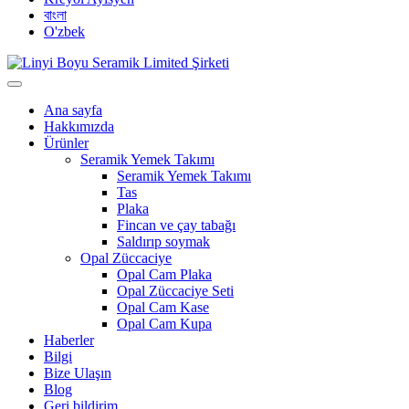
বাংলা
O'zbek
Ana sayfa
Hakkımızda
Ürünler
Seramik Yemek Takımı
Seramik Yemek Takımı
Tas
Plaka
Fincan ve çay tabağı
Saldırıp soymak
Opal Züccaciye
Opal Cam Plaka
Opal Züccaciye Seti
Opal Cam Kase
Opal Cam Kupa
Haberler
Bilgi
Bize Ulaşın
Blog
Geri bildirim